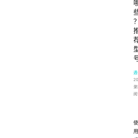
遇
2
录
阅