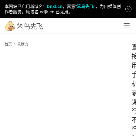
本网站已启用新域名：
bnxf.cn
，寓意“
笨鸟先飞
”，为自媒体创
作者服务，原域名 xdjk.cn 已充用。
首页
录制力