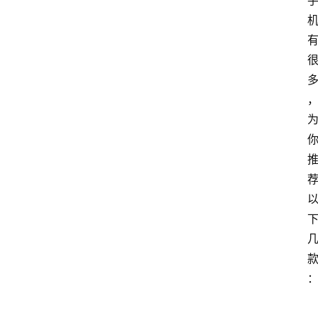
首
页
4
P
做
课
框
架
教
学
视