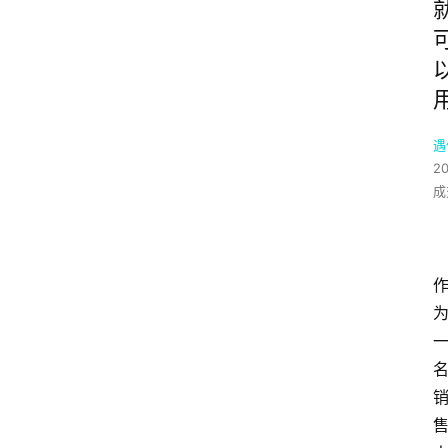
遇
2
成