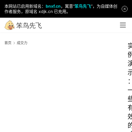
本网站已启用新域名：
bnxf.cn
，寓意“
笨鸟先飞
”，为自媒体创
作者服务，原域名 xdjk.cn 已充用。
首页
成交力