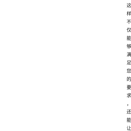
首
页
4
P
做
课
框
架
教
学
视