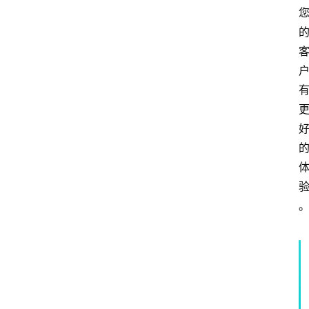
频
人
工
智
能
（
A
登录
注册
I
）
资
源
下
载
做
课