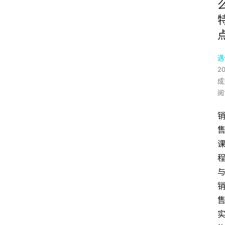
遇
2
成
阅