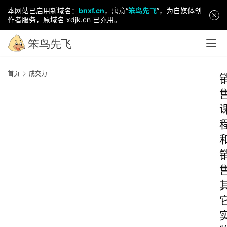
本网站已启用新域名：
bnxf.cn
，寓意“
笨鸟先飞
”，为自媒体创
作者服务，原域名 xdjk.cn 已充用。
首页
成交力