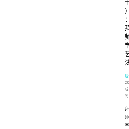
遇
2
成
阅