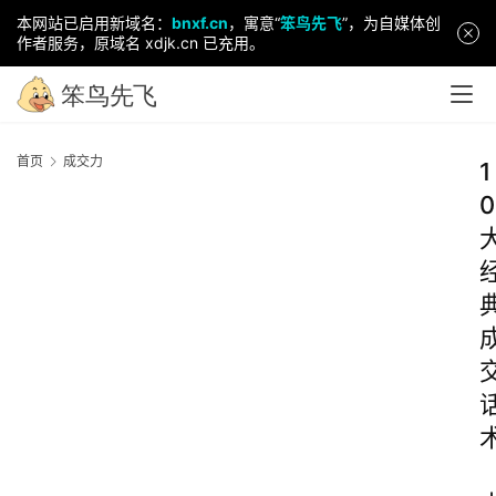
本网站已启用新域名：
bnxf.cn
，寓意“
笨鸟先飞
”，为自媒体创
作者服务，原域名 xdjk.cn 已充用。
首页
成交力
1
0