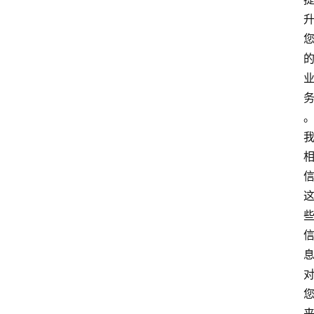
首
页
4
P
做
课
框
架
教
学
视