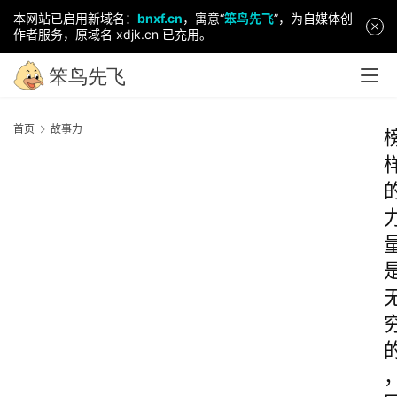
本网站已启用新域名：
bnxf.cn
，寓意“
笨鸟先飞
”，为自媒体创
作者服务，原域名 xdjk.cn 已充用。
首页
故事力