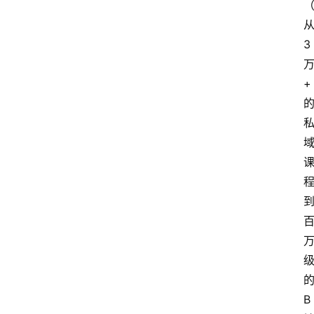
3
+
B