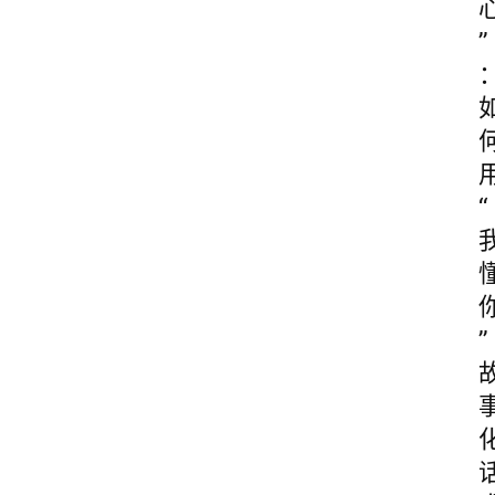
”
“
”