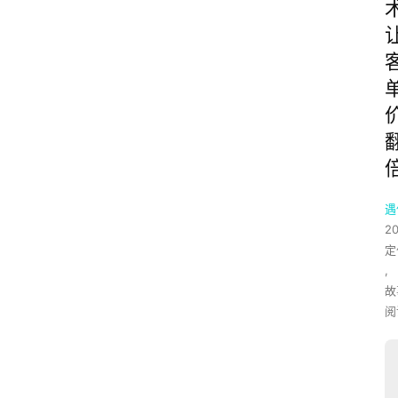
遇
2
定
,
故
阅