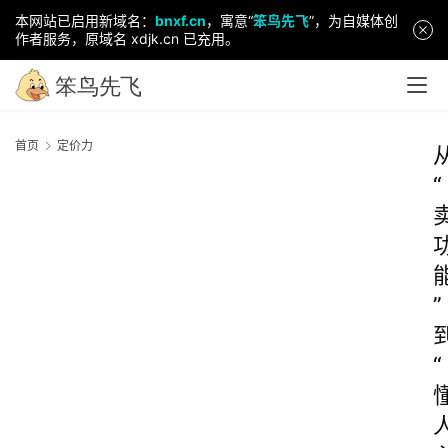
本网站已启用新域名：
bnxf.cn
，寓意“
笨鸟先飞
”，为自媒体创
作者服务，原域名 xdjk.cn 已充用。
首页
定价力
“
”
“