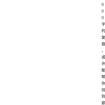
0
0
0
首
页
4
P
做
课
框
架
教
学
视