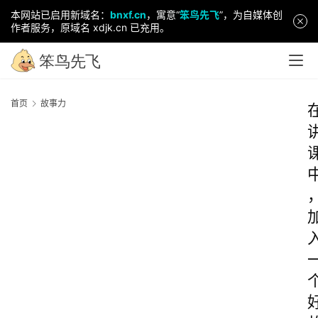
本网站已启用新域名：
bnxf.cn
，寓意“
笨鸟先飞
”，为自媒体创
作者服务，原域名 xdjk.cn 已充用。
首页
故事力