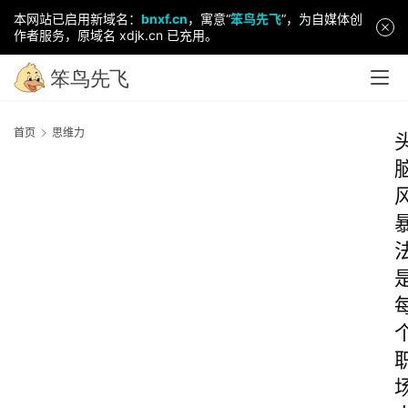
本网站已启用新域名：
bnxf.cn
，寓意“
笨鸟先飞
”，为自媒体创
作者服务，原域名 xdjk.cn 已充用。
首页
思维力