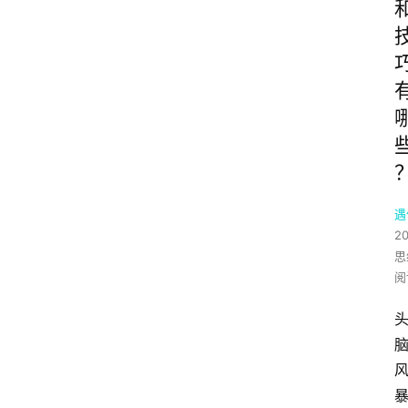
遇
2
思
阅