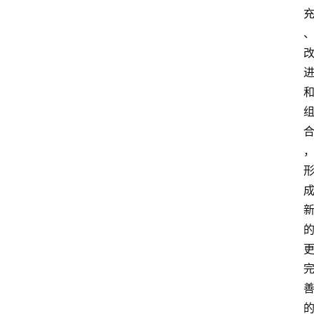
首
页
4
P
做
课
框
架
教
学
视