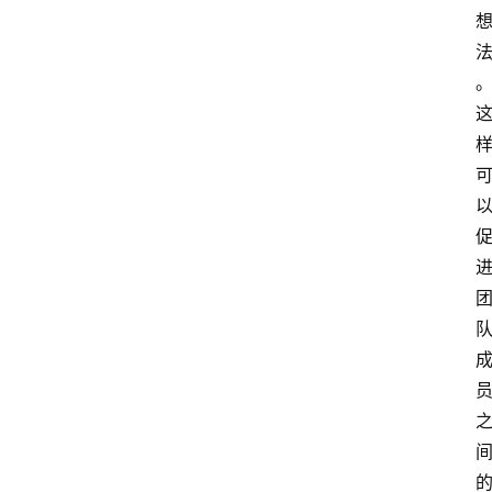
频
人
工
智
能
（
A
登录
注册
I
）
资
源
下
载
做
课