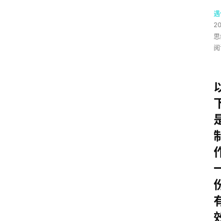
遇
2
思
阅