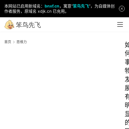
本网站已启用新域名：
bnxf.cn
，寓意“
笨鸟先飞
”，为自媒体创
作者服务，原域名 xdjk.cn 已充用。
首页
思维力