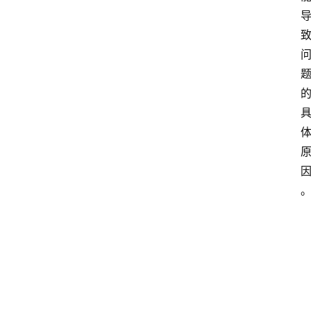
首
页
4
P
做
课
框
架
教
学
视