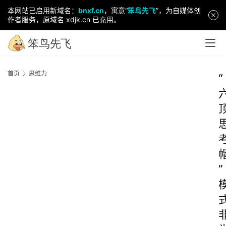
本网站已启用新域名：
bnxf.cn
，寓意“
笨鸟先飞
”，为自媒体创
作者服务，原域名 xdjk.cn 已充用。
首页
思维力
“
”