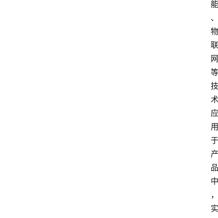
频
人
工
智
能
（
A
登录
注册
I
）
资
源
下
载
做
课