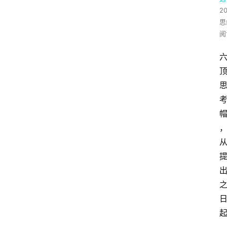
2
思
阅