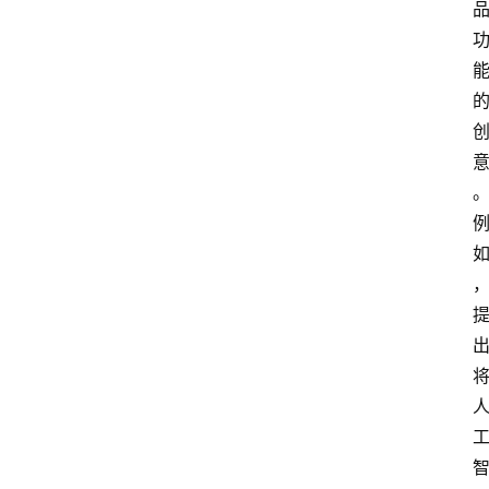
首
页
4
P
做
课
框
架
教
学
视