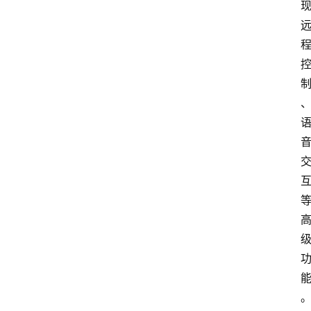
专
题
社
区
问
答