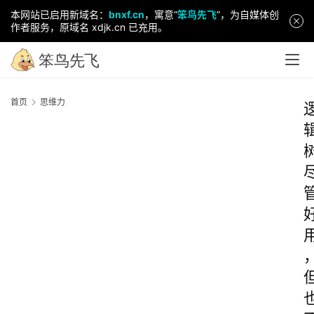
本网站已启用新域名：
bnxf.cn
，寓意“
笨鸟先飞
”，为自媒体创
作者服务，原域名 xdjk.cn 已充用。
首页
思维力