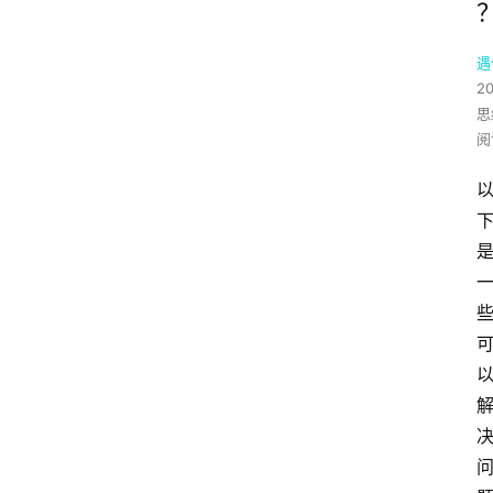
遇
2
思
阅