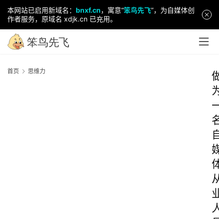
本网站已启用新域名：
bnxf.cn
，寓意“
笨鸟先飞
”，为自媒体创
作者服务，原域名 xdjk.cn 已充用。
首页
思维力