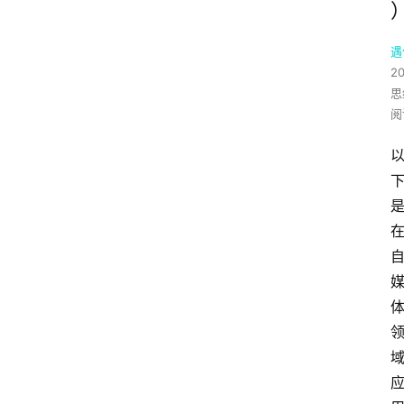
遇
2
思
阅