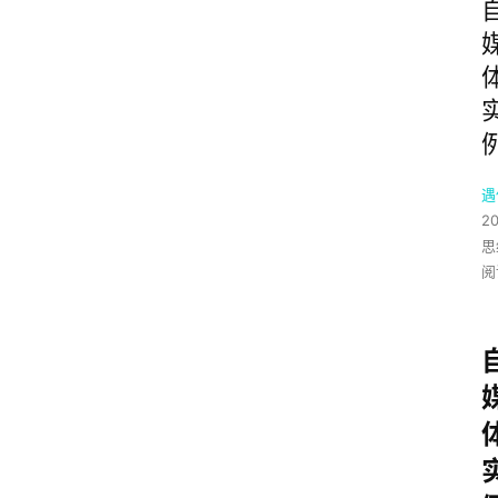
遇
2
思
阅