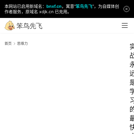
本网站已启用新域名：
bnxf.cn
，寓意“
笨鸟先飞
”，为自媒体创
作者服务，原域名 xdjk.cn 已充用。
首页
思维力