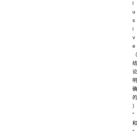
l
u
s
i
v
e
”
“