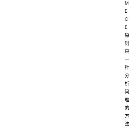
M
E
C
E