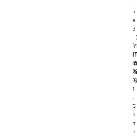
i
n
e
d
C
o
n
c