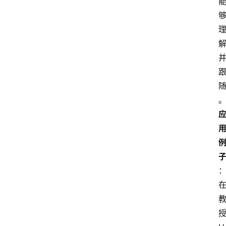
频
人
工
智
能
（
A
登录
注册
I
）
资
源
下
载
做
课