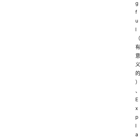
g
f
u
l
E
x
p
l
a