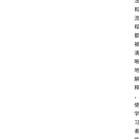
首
页
4
P
做
课
框
架
教
学
视