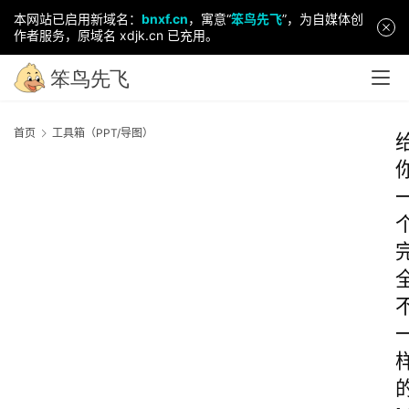
本网站已启用新域名：
bnxf.cn
，寓意“
笨鸟先飞
”，为自媒体创
作者服务，原域名 xdjk.cn 已充用。
首页
工具箱（PPT/导图）