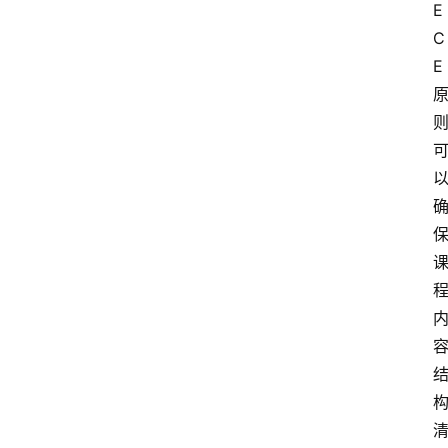
E
C
E