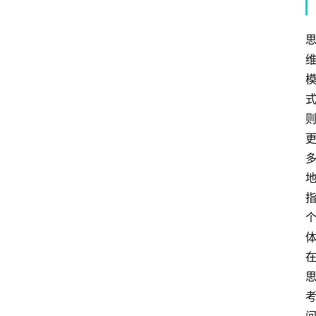
专
题
社
区
问
答