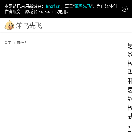
本网站已启用新域名：
bnxf.cn
，寓意“
笨鸟先飞
”，为自媒体创
作者服务，原域名 xdjk.cn 已充用。
首页
思维力