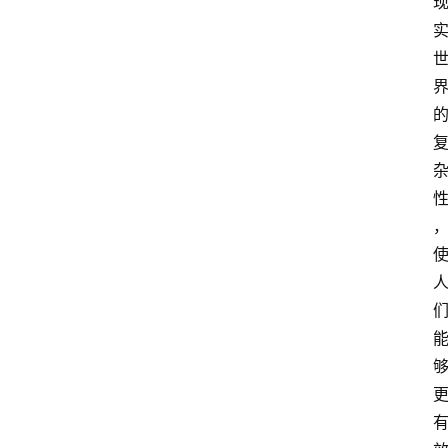
首
页
4
P
做
课
框
架
教
学
视