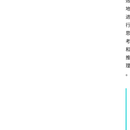
频
人
工
智
能
（
A
登录
注册
I
）
资
源
下
载
做
课