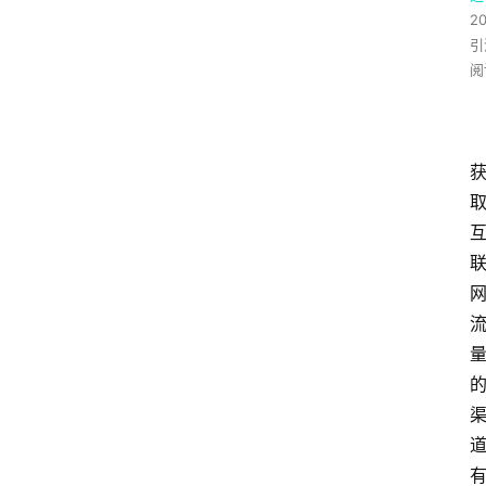
2
引
阅