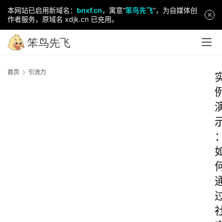
本网站已启用新域名：
bnxf.cn
，寓意“
笨鸟先飞
”，为自媒体创
作者服务，原域名 xdjk.cn 已充用。
首页
引流力