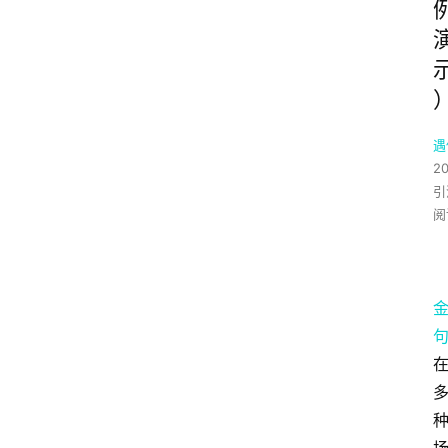
遇
2
引
阅