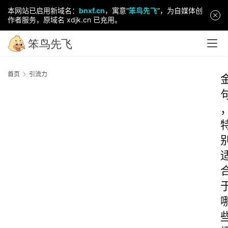
本网站已启用新域名：
bnxf.cn
，寓意“
笨鸟先飞
”，为自媒体创
作者服务，原域名 xdjk.cn 已充用。
首页
引流力