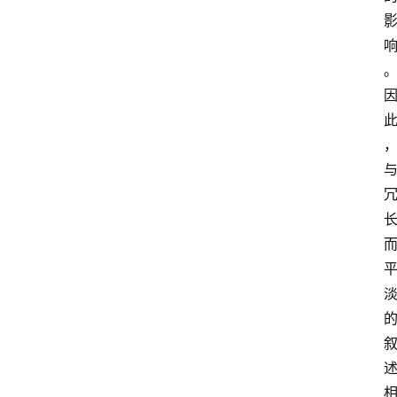
首
页
4
P
做
课
框
架
教
学
视