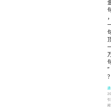
“
遇
2
引
阅