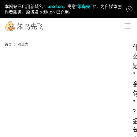
本网站已启用新域名：
bnxf.cn
，寓意“
笨鸟先飞
”，为自媒体创
作者服务，原域名 xdjk.cn 已充用。
首页
引流力
”
“