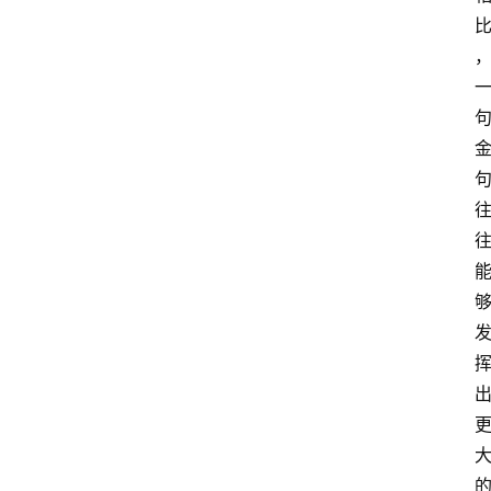
频
人
工
智
能
（
A
登录
注册
I
）
资
源
下
载
做
课