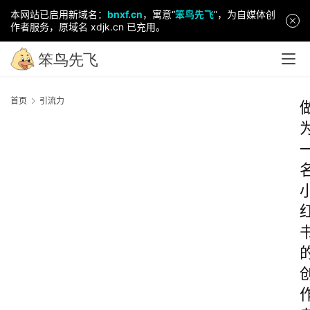
本网站已启用新域名：
bnxf.cn
，寓意“
笨鸟先飞
”，为自媒体创
作者服务，原域名 xdjk.cn 已充用。
首页
引流力