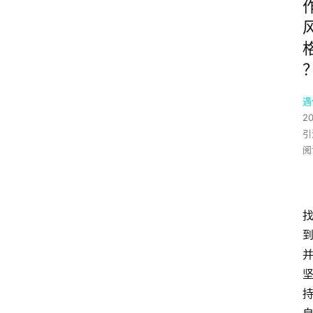
遇
2
引
阅