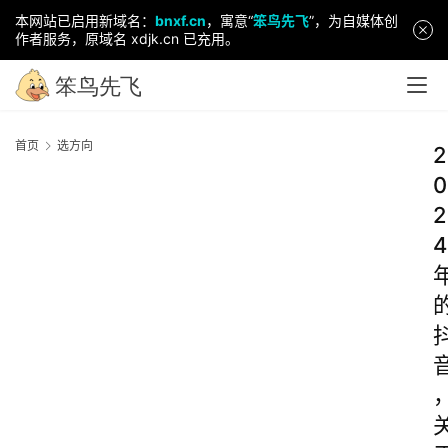
本网站已启用新域名：
bnxf.cn
，寓意“
笨鸟先飞
”，为自媒体创
作者服务，原域名 xdjk.cn 已充用。
首页
选方向
2
0
2
4