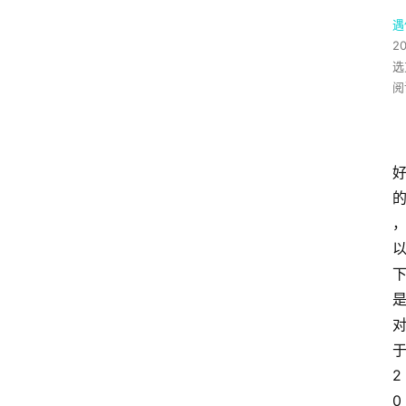
遇
2
选
阅
于
2
0