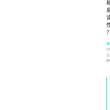
遇
2
工
阅