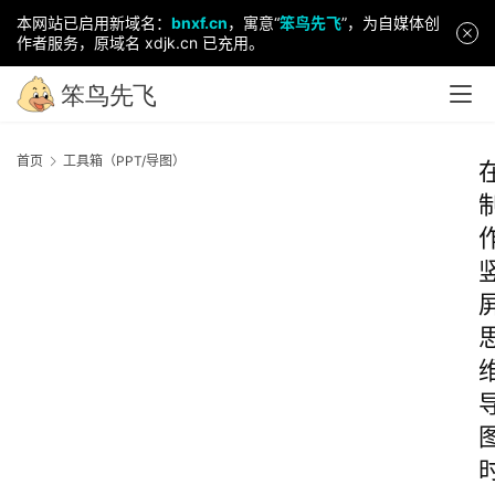
本网站已启用新域名：
bnxf.cn
，寓意“
笨鸟先飞
”，为自媒体创
作者服务，原域名 xdjk.cn 已充用。
首页
工具箱（PPT/导图）