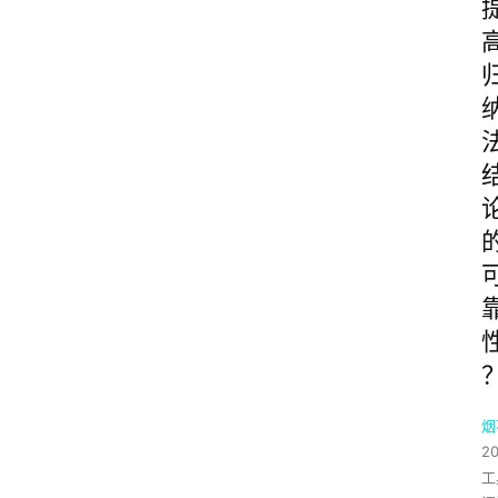
烟
2
工