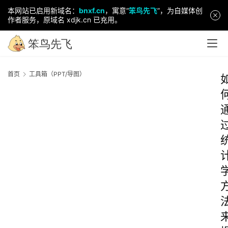
本网站已启用新域名：
bnxf.cn
，寓意“
笨鸟先飞
”，为自媒体创
作者服务，原域名 xdjk.cn 已充用。
首页
工具箱（PPT/导图）