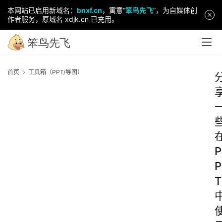
本网站已启用新域名：
bnxf.cn
，寓意“
笨鸟先飞
”，为自媒体创
作者服务，原域名 xdjk.cn 已充用。
首页
工具箱（PPT/导图）
P
P
T