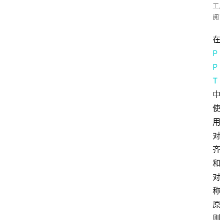
工
阅
P
P
T