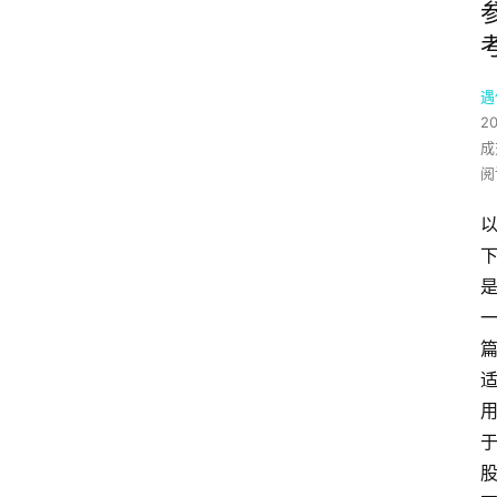
遇
2
成
阅