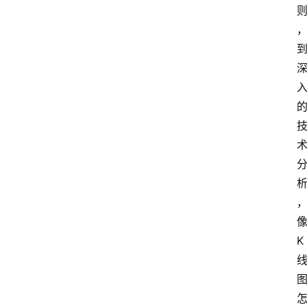
首
页
4
P
做
课
框
架
K
教
学
视