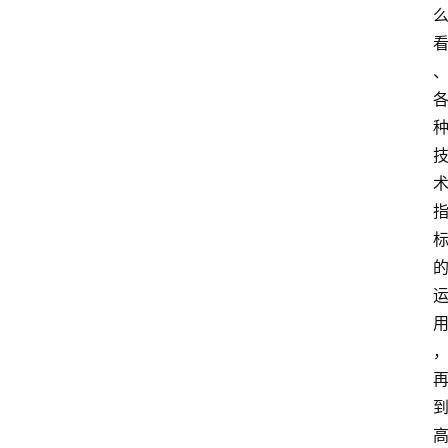
频
人
工
智
能
（
A
登录
注册
I
）
资
源
下
载
做
课