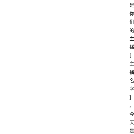
[
]
是