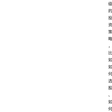
专
题
社
区
问
答