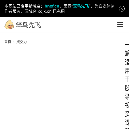
本网站已启用新域名：
bnxf.cn
，寓意“
笨鸟先飞
”，为自媒体创
作者服务，原域名 xdjk.cn 已充用。
首页
成交力