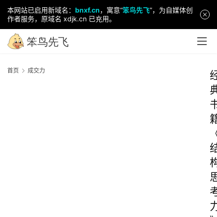
本网站已启用新域名：
bnxf.cn
，寓意“
笨鸟先飞
”，为自媒体创
作者服务，原域名 xdjk.cn 已充用。
首页
成交力