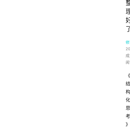
修
20
成
阅