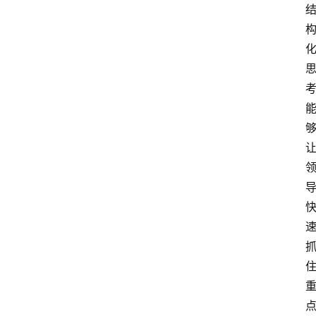
工
智
能
（
A
登录
注册
I
）
资
源
下
载
做
课
专
题