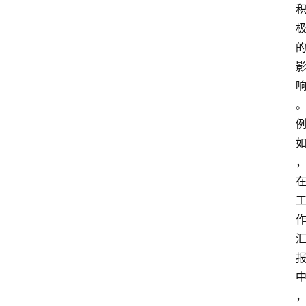
首
页
4
P
做
课
框
架
教
学
视
频
人