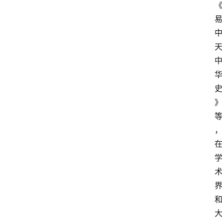
工
智
能
（
A
登录
注册
I
）
资
源
下
载
做
课
专
题