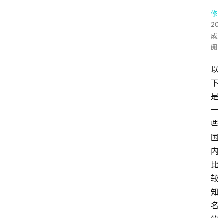
修
20
成
阅