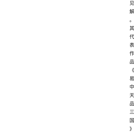
首
页
4
P
做
课
框
架
教
学
视
频
人