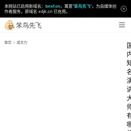
本网站已启用新域名：
bnxf.cn
，寓意“
笨鸟先飞
”，为自媒体创
作者服务，原域名 xdjk.cn 已充用。
首页
成交力