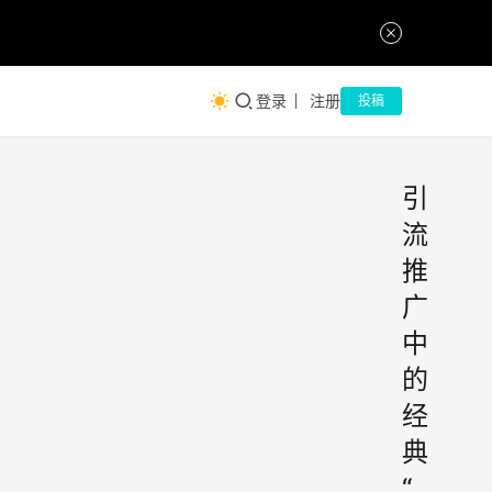
登录
注册
投稿
引
流
推
广
中
的
经
典
“